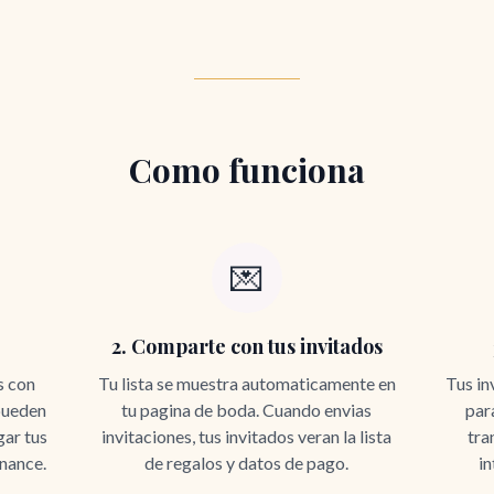
Como funciona
💌
2. Comparte con tus invitados
s con
Tu lista se muestra automaticamente en
Tus in
 pueden
tu pagina de boda. Cuando envias
par
ar tus
invitaciones, tus invitados veran la lista
tra
inance.
de regalos y datos de pago.
in