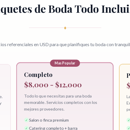
quetes de Boda Todo Inclu
♦
ios referenciales en USD para que planifiques tu boda con tranqui
Mas Popular
Completo
$8,000 - $12,000
$
Todo lo que necesitas para una boda
e.
La
memorable. Servicios completos con los
y
E
mejores proveedores.
p
Salon o finca premium
✓
✓
Catering completo + barra
✓
✓