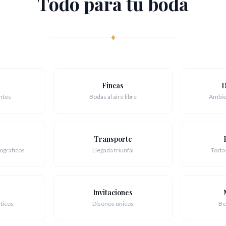
Todo para tu boda
♦
Fincas
D
ntes
Bodas al aire libre
Ambie
Transporte
ograficos
Llegada triunfal
Torta
Invitaciones
ticos
Disenos unicos
Be