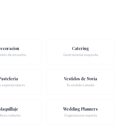
ecoracion
Catering
ntes de ensueño
Gastronomia exquisita
Pasteleria
Vestidos de Novia
s espectaculares
Tu vestido sonado
Maquillaje
Wedding Planners
lleza radiante
Organizacion experta