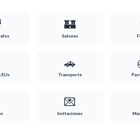

🏰
rafos
Salones
F

🚗
s/DJs
Transporte
Pas

💌
es
Invitaciones
Maq