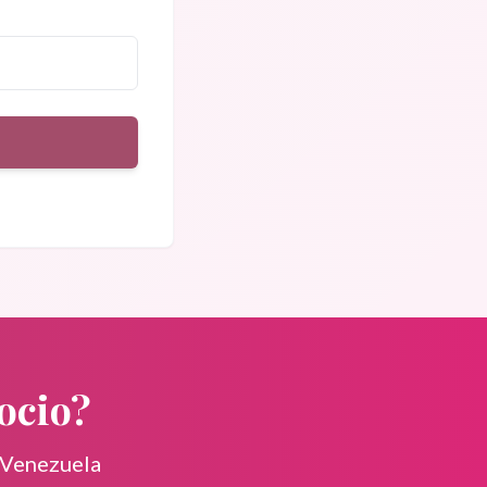
ocio?
 Venezuela