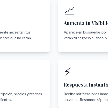
📈
Aumenta tu Visibil
mente necesitan tus
Aparece en búsquedas por c
ientes que no están
verán tu negocio cuando bu
⚡
Respuesta Instant
ripción, precios y reseñas.
Recibe notificaciones inmed
lientes.
servicios. Responde rápido 