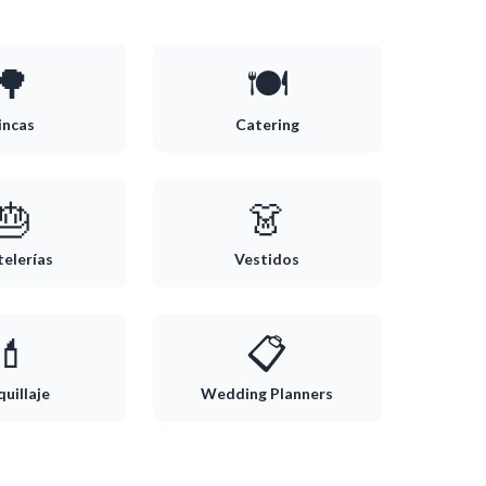
🌳
🍽️
incas
Catering
🎂
👗
telerías
Vestidos
💄
📋
uillaje
Wedding Planners