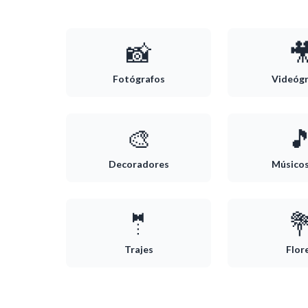
📸

Fotógrafos
Videóg
🎨

Decoradores
Músico
🤵

Trajes
Flor