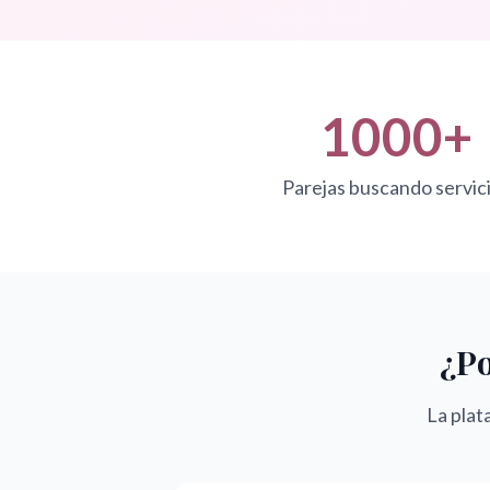
1000+
Parejas buscando servic
¿Po
La plat