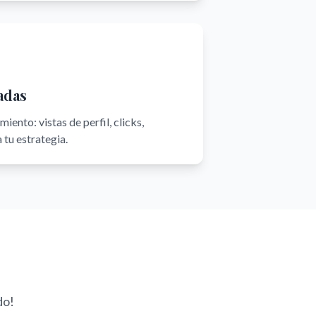
adas
iento: vistas de perfil, clicks,
 tu estrategia.
do!