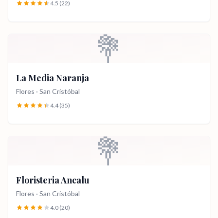
4.5
(22)
💐
La Media Naranja
Flores
·
San Cristóbal
4.4
(35)
💐
Floristeria Ancalu
Flores
·
San Cristóbal
4.0
(20)