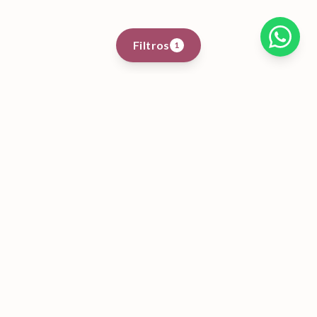
Filtros
1
bodas
.com.ve
La plataforma de referencia para planificar bodas en Venezuela.
Conectamos parejas con los mejores profesionales del pais.