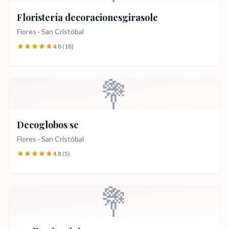
Floristería decoracionesgirasole
Flores
·
San Cristóbal
4.8
(18)
💐
Decoglobos sc
Flores
·
San Cristóbal
4.8
(5)
💐