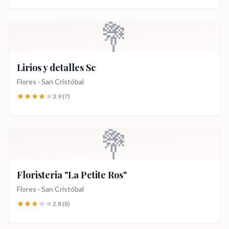
💐
Lirios y detalles Sc
Flores
·
San Cristóbal
3.9
(7)
💐
Floristeria "La Petite Ros"
Flores
·
San Cristóbal
2.8
(8)