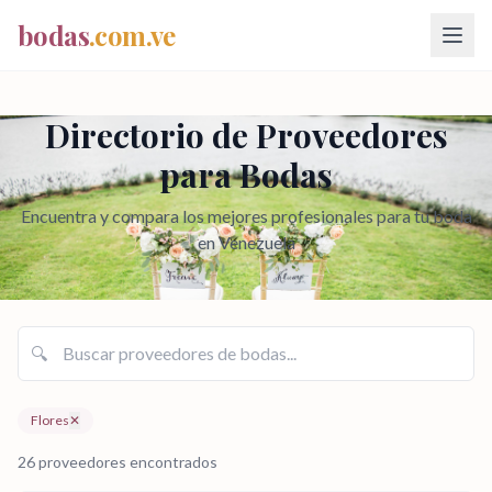
bodas
.com.ve
Directorio de Proveedores
para Bodas
Encuentra y compara los mejores profesionales para tu boda
en Venezuela
🔍
Flores
✕
26 proveedores encontrados