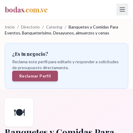
bodas
.com.ve
Inicio
/
Directorio
/
Catering
/
Banquetes y Comidas Para
Eventos, Banqueterisimo. Desayunos, almuerzos y cenas
¿Es tu negocio?
Reclama este perfil para editarlo y responder a solicitudes
de presupuesto directamente.
Reclamar Perfil
🍽️
Banquetes y Comidas Para