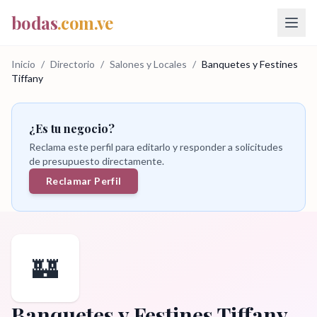
bodas
.com.ve
Inicio
/
Directorio
/
Salones y Locales
/
Banquetes y Festines
Tiffany
¿Es tu negocio?
Reclama este perfil para editarlo y responder a solicitudes
de presupuesto directamente.
Reclamar Perfil
🏰
Banquetes y Festines Tiffany