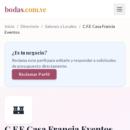
bodas
.com.ve
Inicio
/
Directorio
/
Salones y Locales
/
C.F.E Casa Francia
Eventos
¿Es tu negocio?
Reclama este perfil para editarlo y responder a solicitudes
de presupuesto directamente.
Reclamar Perfil
🏰
C.F.E Casa Francia Eventos