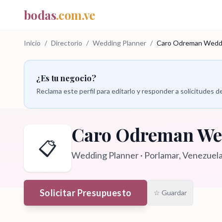
bodas
.com.ve
Inicio
/
Directorio
/
Wedding Planner
/
Caro Odreman Weddi
¿Es tu negocio?
Reclama este perfil para editarlo y responder a solicitudes
Caro Odreman We
📋
Wedding Planner
·
Porlamar
, Venezuel
Solicitar Presupuesto
☆ Guardar