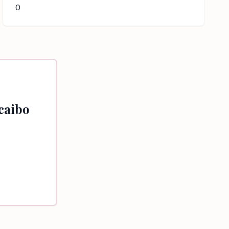
0
caibo