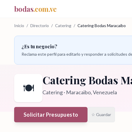
bodas
.com.ve
Inicio
/
Directorio
/
Catering
/
Catering Bodas Maracaibo
¿Es tu negocio?
Reclama este perfil para editarlo y responder a solicitudes
Catering Bodas M
🍽️
Catering
·
Maracaibo
, Venezuela
Solicitar Presupuesto
☆ Guardar