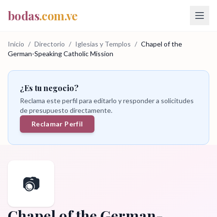
bodas
.com.ve
Inicio
/
Directorio
/
Iglesias y Templos
/
Chapel of the
German-Speaking Catholic Mission
¿Es tu negocio?
Reclama este perfil para editarlo y responder a solicitudes
de presupuesto directamente.
Reclamar Perfil
📷
Chapel of the German-