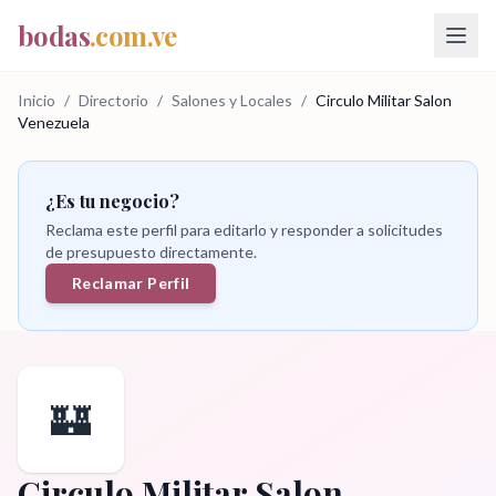
bodas
.com.ve
Inicio
/
Directorio
/
Salones y Locales
/
Circulo Militar Salon
Venezuela
¿Es tu negocio?
Reclama este perfil para editarlo y responder a solicitudes
de presupuesto directamente.
Reclamar Perfil
🏰
Circulo Militar Salon