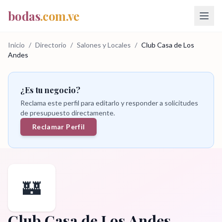
bodas
.com.ve
Inicio
/
Directorio
/
Salones y Locales
/
Club Casa de Los
Andes
¿Es tu negocio?
Reclama este perfil para editarlo y responder a solicitudes
de presupuesto directamente.
Reclamar Perfil
🏰
Club Casa de Los Andes