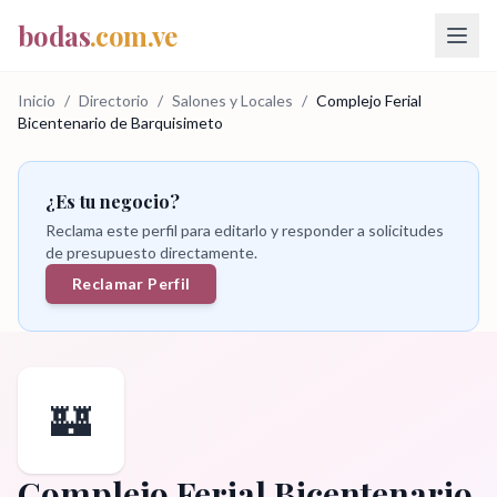
bodas
.com.ve
Inicio
/
Directorio
/
Salones y Locales
/
Complejo Ferial
Bicentenario de Barquisimeto
¿Es tu negocio?
Reclama este perfil para editarlo y responder a solicitudes
de presupuesto directamente.
Reclamar Perfil
🏰
Complejo Ferial Bicentenario