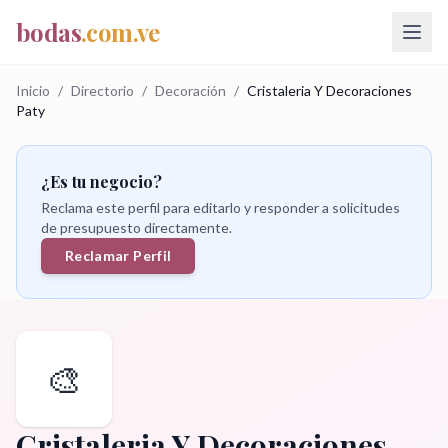
bodas
.com.ve
Inicio
/
Directorio
/
Decoración
/
Cristaleria Y Decoraciones
Paty
¿Es tu negocio?
Reclama este perfil para editarlo y responder a solicitudes
de presupuesto directamente.
Reclamar Perfil
🎨
Cristaleria Y Decoraciones