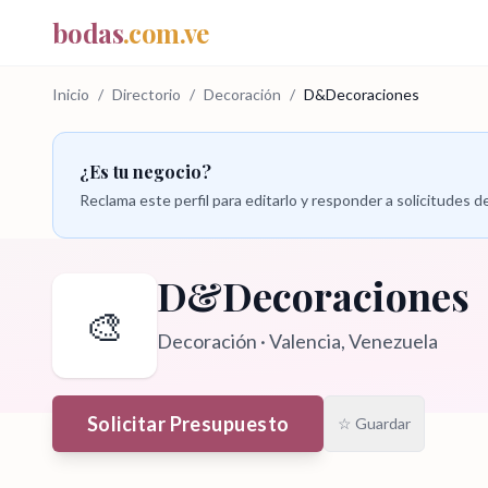
bodas
.com.ve
Inicio
/
Directorio
/
Decoración
/
D&Decoraciones
¿Es tu negocio?
Reclama este perfil para editarlo y responder a solicitudes
D&Decoraciones
🎨
Decoración
·
Valencia
, Venezuela
Solicitar Presupuesto
☆ Guardar