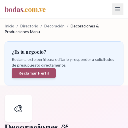
bodas
.com.ve
Inicio
/
Directorio
/
Decoración
/
Decoraciones &
Producciones Manu
¿Es tu negocio?
Reclama este perfil para editarlo y responder a solicitudes
de presupuesto directamente.
Reclamar Perfil
🎨
Decoraciones &