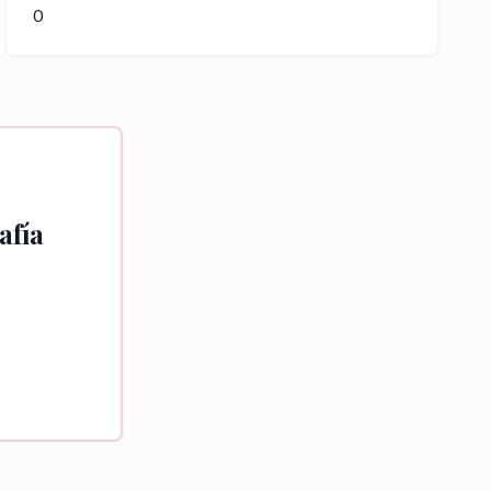
0
afía