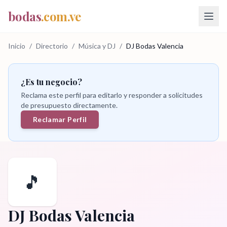
bodas
.com.ve
Inicio
/
Directorio
/
Música y DJ
/
DJ Bodas Valencia
¿Es tu negocio?
Reclama este perfil para editarlo y responder a solicitudes
de presupuesto directamente.
Reclamar Perfil
🎵
DJ Bodas Valencia