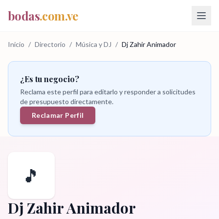
bodas
.com.ve
Inicio
/
Directorio
/
Música y DJ
/
Dj Zahir Animador
¿Es tu negocio?
Reclama este perfil para editarlo y responder a solicitudes
de presupuesto directamente.
Reclamar Perfil
🎵
Dj Zahir Animador