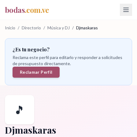
bodas
.com.ve
Inicio
/
Directorio
/
Música y DJ
/
Djmaskaras
¿Es tu negocio?
Reclama este perfil para editarlo y responder a solicitudes
de presupuesto directamente.
Reclamar Perfil
🎵
Djmaskaras