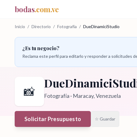
bodas
.com.ve
Inicio
/
Directorio
/
Fotografía
/
DueDinamiciStudio
¿Es tu negocio?
Reclama este perfil para editarlo y responder a solicitudes
DueDinamiciStud
📸
Fotografía
·
Maracay
, Venezuela
Solicitar Presupuesto
☆ Guardar