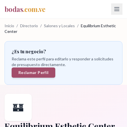
bodas
.com.ve
Inicio
/
Directorio
/
Salones y Locales
/
Equilibrium Esthetic
Center
¿Es tu negocio?
Reclama este perfil para editarlo y responder a solicitudes
de presupuesto directamente.
Reclamar Perfil
🏰
Equilibrium Esthetic Center