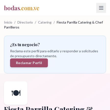
bodas
.com.ve
Inicio
/
Directorio
/
Catering
/
Fiesta Parrilla Catering & Chef
Parrilleros
¿Es tu negocio?
Reclama este perfil para editarlo y responder a solicitudes
de presupuesto directamente.
Reclamar Perfil
🍽️
Fiesta Parrilla Catering &