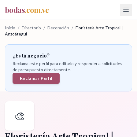
bodas
.com.ve
Inicio
/
Directorio
/
Decoración
/
Floristería Arte Tropical |
Anzoátegui
¿Es tu negocio?
Reclama este perfil para editarlo y responder a solicitudes
de presupuesto directamente.
Reclamar Perfil
🎨
Floristería Arte Tropical |