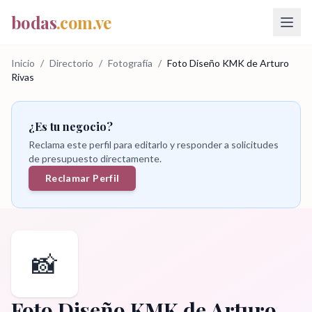
bodas
.com.ve
Inicio
/
Directorio
/
Fotografía
/
Foto Diseño KMK de Arturo
Rivas
¿Es tu negocio?
Reclama este perfil para editarlo y responder a solicitudes
de presupuesto directamente.
Reclamar Perfil
📸
Foto Diseño KMK de Arturo