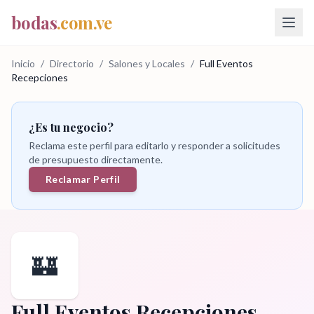
bodas
.com.ve
Inicio
/
Directorio
/
Salones y Locales
/
Full Eventos
Recepciones
¿Es tu negocio?
Reclama este perfil para editarlo y responder a solicitudes
de presupuesto directamente.
Reclamar Perfil
🏰
Full Eventos Recepciones