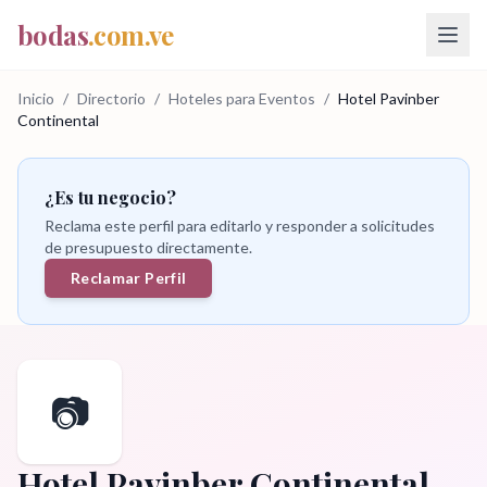
bodas
.com.ve
Inicio
/
Directorio
/
Hoteles para Eventos
/
Hotel Pavinber
Continental
¿Es tu negocio?
Reclama este perfil para editarlo y responder a solicitudes
de presupuesto directamente.
Reclamar Perfil
📷
Hotel Pavinber Continental