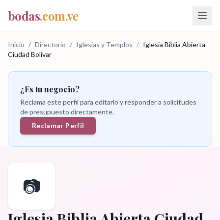
bodas
.com.ve
Inicio
/
Directorio
/
Iglesias y Templos
/
Iglesia Biblia Abierta
Ciudad Bolívar
¿Es tu negocio?
Reclama este perfil para editarlo y responder a solicitudes
de presupuesto directamente.
Reclamar Perfil
📷
Iglesia Biblia Abierta Ciudad