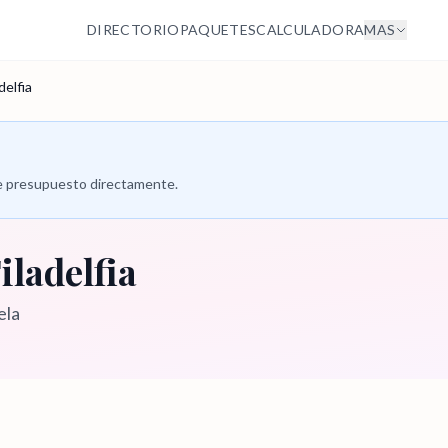
DIRECTORIO
PAQUETES
CALCULADORA
MAS
delfia
 de presupuesto directamente.
iladelfia
ela