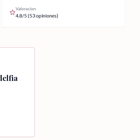
Valoracion
4.8
/5 (
53
opiniones)
delfia