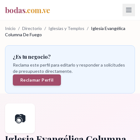
bodas
.com.ve
Inicio
/
Directorio
/
Iglesias y Templos
/
Iglesia Evangélica
Columna De Fuego
¿Es tu negocio?
Reclama este perfil para editarlo y responder a solicitudes
de presupuesto directamente.
Reclamar Perfil
📷
Iglesia Evangélica Columna