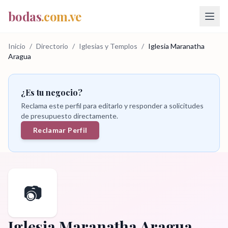
bodas
.com.ve
Inicio
/
Directorio
/
Iglesias y Templos
/
Iglesia Maranatha
Aragua
¿Es tu negocio?
Reclama este perfil para editarlo y responder a solicitudes
de presupuesto directamente.
Reclamar Perfil
📷
Iglesia Maranatha Aragua