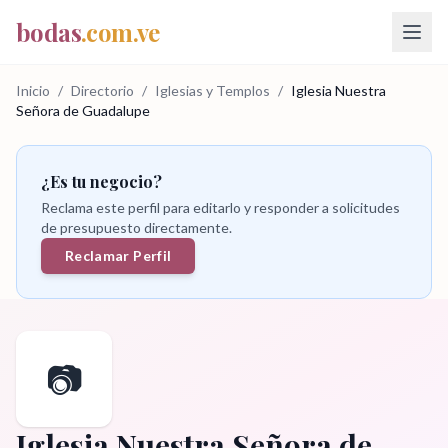
bodas
.com.ve
Inicio
/
Directorio
/
Iglesias y Templos
/
Iglesia Nuestra
Señora de Guadalupe
¿Es tu negocio?
Reclama este perfil para editarlo y responder a solicitudes
de presupuesto directamente.
Reclamar Perfil
📷
Iglesia Nuestra Señora de