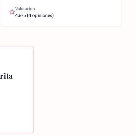
Valoracion
4.8
/5 (
4
opiniones)
rita