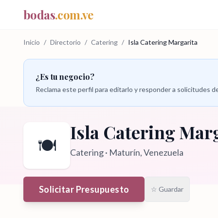
bodas
.com.ve
Inicio
/
Directorio
/
Catering
/
Isla Catering Margarita
¿Es tu negocio?
Reclama este perfil para editarlo y responder a solicitudes
Isla Catering Mar
🍽️
Catering
·
Maturín
, Venezuela
Solicitar Presupuesto
☆ Guardar