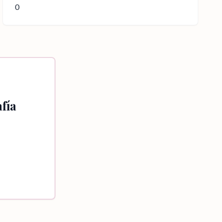
0
fía