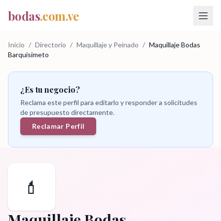
bodas
.com.ve
Inicio
/
Directorio
/
Maquillaje y Peinado
/
Maquillaje Bodas
Barquisimeto
¿Es tu negocio?
Reclama este perfil para editarlo y responder a solicitudes
de presupuesto directamente.
Reclamar Perfil
💄
Maquillaje Bodas