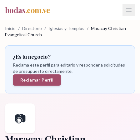
bodas
.com.ve
Inicio
/
Directorio
/
Iglesias y Templos
/
Maracay Christian
Evangelical Church
¿Es tu negocio?
Reclama este perfil para editarlo y responder a solicitudes
de presupuesto directamente.
Reclamar Perfil
📷
Maracay Christian