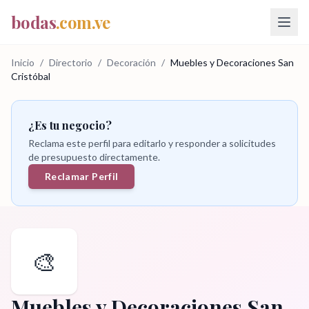
bodas
.com.ve
Inicio
/
Directorio
/
Decoración
/
Muebles y Decoraciones San
Cristóbal
¿Es tu negocio?
Reclama este perfil para editarlo y responder a solicitudes
de presupuesto directamente.
Reclamar Perfil
🎨
Muebles y Decoraciones San