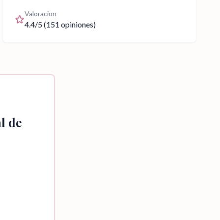
Valoracion
4.4
/5 (
151
opiniones)
l de