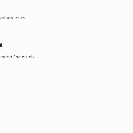
aloraciones...
a
acaibo, Venezuela