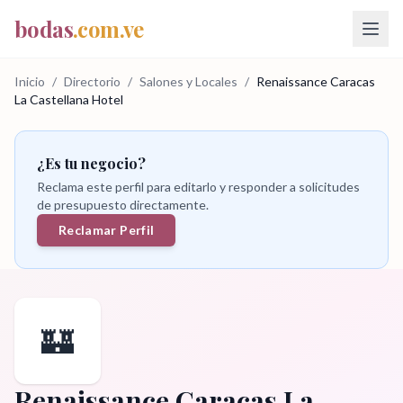
bodas
.com.ve
Inicio
/
Directorio
/
Salones y Locales
/
Renaissance Caracas
La Castellana Hotel
¿Es tu negocio?
Reclama este perfil para editarlo y responder a solicitudes
de presupuesto directamente.
Reclamar Perfil
🏰
Renaissance Caracas La