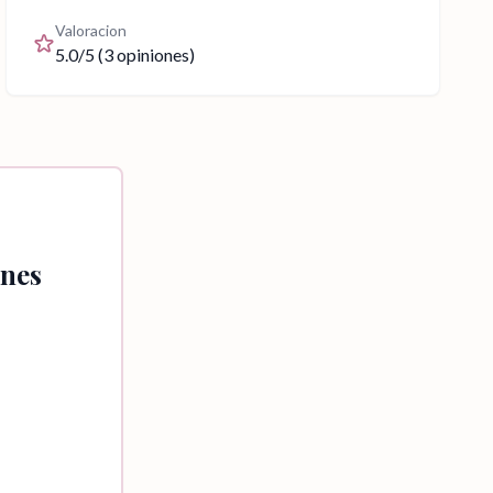
Valoracion
5.0
/5 (
3
opiniones)
nes