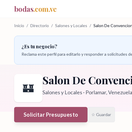
bodas
.com.ve
Inicio
/
Directorio
/
Salones y Locales
/
Salon De Convencion
¿Es tu negocio?
Reclama este perfil para editarlo y responder a solicitudes
Salon De Convenc
🏰
Salones y Locales
·
Porlamar
, Venezuel
Solicitar Presupuesto
☆ Guardar