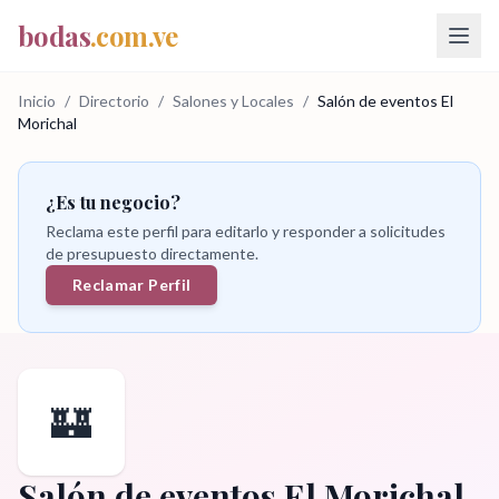
bodas
.com.ve
Inicio
/
Directorio
/
Salones y Locales
/
Salón de eventos El
Morichal
¿Es tu negocio?
Reclama este perfil para editarlo y responder a solicitudes
de presupuesto directamente.
Reclamar Perfil
🏰
Salón de eventos El Morichal