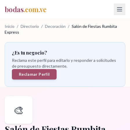
bodas
.com.ve
Inicio
/
Directorio
/
Decoración
/
Salón de Fiestas Rumbita
Express
¿Es tu negocio?
Reclama este perfil para editarlo y responder a solicitudes
de presupuesto directamente.
Reclamar Perfil
🎨
Salón de Fiestas Rumbita