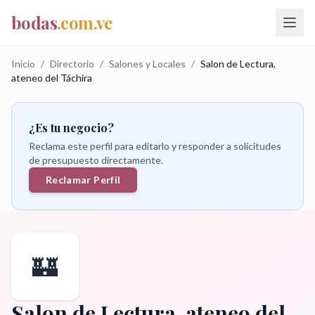
bodas
.com.ve
Inicio
/
Directorio
/
Salones y Locales
/
Salon de Lectura,
ateneo del Táchira
¿Es tu negocio?
Reclama este perfil para editarlo y responder a solicitudes
de presupuesto directamente.
Reclamar Perfil
🏰
Salon de Lectura, ateneo del