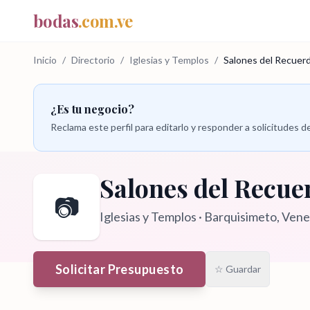
bodas
.com.ve
Inicio
/
Directorio
/
Iglesias y Templos
/
Salones del Recuerd
¿Es tu negocio?
Reclama este perfil para editarlo y responder a solicitudes
Salones del Recue
📷
Iglesias y Templos
·
Barquisimeto
, Ven
Solicitar Presupuesto
☆ Guardar