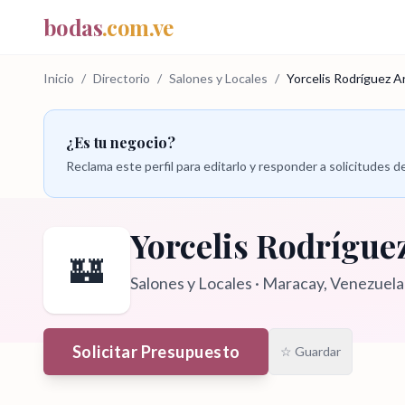
bodas
.com.ve
Inicio
/
Directorio
/
Salones y Locales
/
Yorcelis Rodríguez A
¿Es tu negocio?
Reclama este perfil para editarlo y responder a solicitudes
Yorcelis Rodrígue
🏰
Salones y Locales
·
Maracay
, Venezuela
Solicitar Presupuesto
☆ Guardar