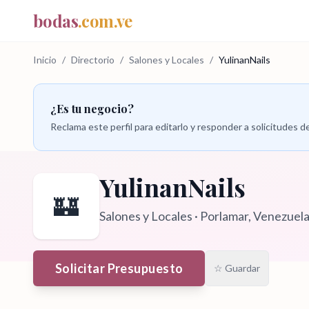
bodas
.com.ve
Inicio
/
Directorio
/
Salones y Locales
/
YulinanNails
¿Es tu negocio?
Reclama este perfil para editarlo y responder a solicitudes
YulinanNails
🏰
Salones y Locales
·
Porlamar
, Venezuel
Solicitar Presupuesto
☆ Guardar