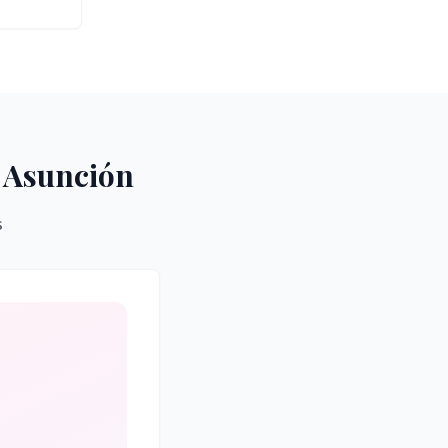
 Asunción
s