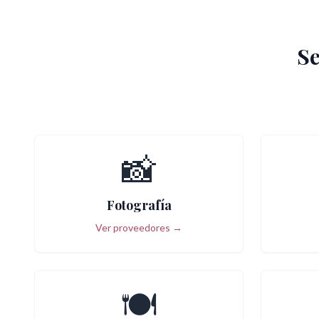
Se
📸
Fotografía
Ver proveedores →
🍽️