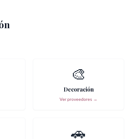
ión
🎨
Decoración
Ver proveedores →
🚗