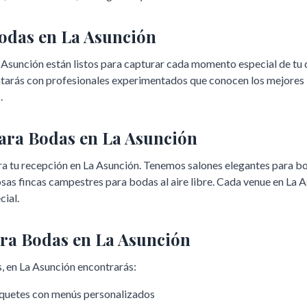
Bodas en
La Asunción
 Asunción
están listos para capturar cada momento especial de tu d
ontarás con profesionales experimentados que conocen los mejores
.
para Bodas en
La Asunción
ra tu recepción en
La Asunción
. Tenemos salones elegantes para b
sas fincas campestres para bodas al aire libre. Cada venue en
La A
cial.
ara Bodas en
La Asunción
, en
La Asunción
encontrarás:
nquetes con menús personalizados