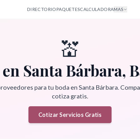
DIRECTORIO
PAQUETES
CALCULADORA
MAS
💒
 en
Santa Bárbara
,
B
proveedores para tu boda en
Santa Bárbara
. Compar
cotiza gratis.
Cotizar Servicios Gratis