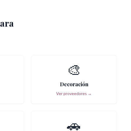
bara
🎨
Decoración
Ver proveedores →
🚗