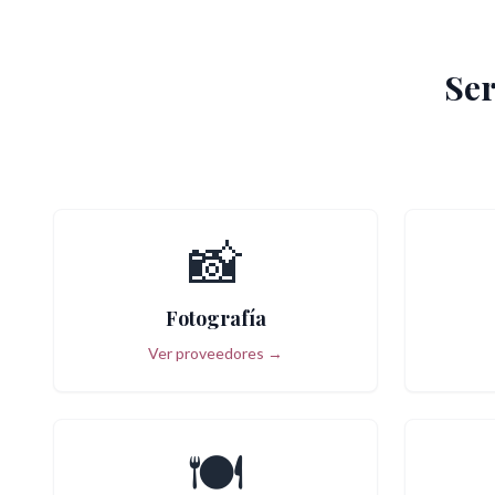
Ser
📸
Fotografía
Ver proveedores →
🍽️