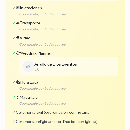
✓
💌
Invitaciones
Coordinado por bodas.com.ve
✓
🚗
Transporte
Coordinado por bodas.com.ve
✓
🎥
Video
Coordinado por bodas.com.ve
✓
📋
Wedding Planner
Arrullo de Dios Eventos
📸
0.0
✓
🎭
Hora Loca
Coordinado por bodas.com.ve
✓
💄
Maquillaje
Coordinado por bodas.com.ve
✓
Ceremonia civil (coordinacion con notaria)
✓
Ceremonia religiosa (coordinacion con iglesia)