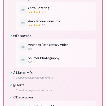
Olivo Catering
📸
★★★★★
5.0
Ampdecoracionesvzla
📸
★★★★★
5.0
✓
📸
Fotografia
Ancarlox Fotografía y Vídeo
📸
0.0
Soumer Photography
📸
0.0
✓
🎵
Musica y DJ
Coordinado por bodas.com.ve
✓
🎂
Torta
Coordinado por bodas.com.ve
✓
🎨
Decoracion