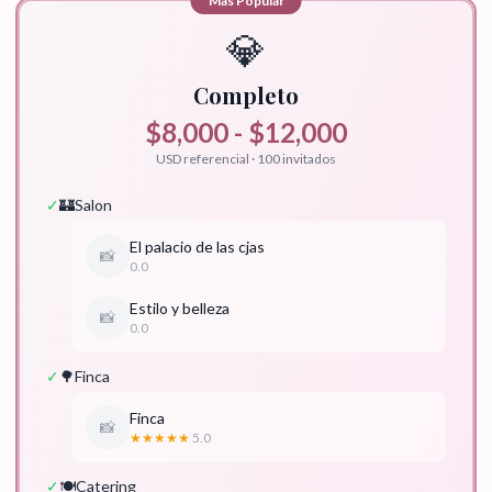
Mas Popular
💎
Completo
$8,000 - $12,000
USD referencial · 100 invitados
✓
🏰
Salon
El palacio de las cjas
📸
0.0
Estilo y belleza
📸
0.0
✓
🌳
Finca
Finca
📸
★★★★★
5.0
✓
🍽️
Catering