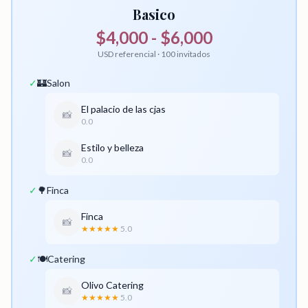
Basico
$4,000 - $6,000
USD referencial · 100 invitados
✓
🏰
Salon
El palacio de las cjas
📸
0.0
Estilo y belleza
📸
0.0
✓
🌳
Finca
Finca
📸
★★★★★
5.0
✓
🍽️
Catering
Olivo Catering
📸
★★★★★
5.0