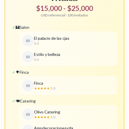
$15,000 - $25,000
USD referencial · 100 invitados
✓
🏰
Salon
El palacio de las cjas
📸
0.0
Estilo y belleza
📸
0.0
✓
🌳
Finca
Finca
📸
★★★★★
5.0
✓
🍽️
Catering
Olivo Catering
📸
★★★★★
5.0
Ampdecoracionesvzla