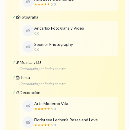
📸
★★★★★
5.0
✓
📸
Fotografia
Ancarlox Fotografía y Vídeo
📸
0.0
Soumer Photography
📸
0.0
✓
🎵
Musica y DJ
Coordinado por bodas.com.ve
✓
🎂
Torta
Coordinado por bodas.com.ve
✓
🎨
Decoracion
Arte Moderno Vzla
📸
★★★★★
5.0
Floristería Lechería Roses and Love
📸
★★★★★
5.0