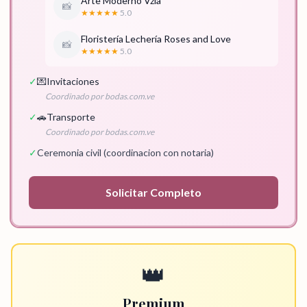
Arte Moderno Vzla
📸
★★★★★
5.0
Floristería Lechería Roses and Love
📸
★★★★★
5.0
✓
💌
Invitaciones
Coordinado por bodas.com.ve
✓
🚗
Transporte
Coordinado por bodas.com.ve
✓
Ceremonia civil (coordinacion con notaria)
Solicitar
Completo
👑
Premium