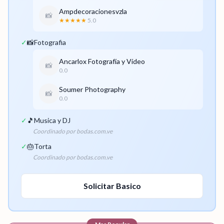
Ampdecoracionesvzla
📸
★★★★★
5.0
✓
📸
Fotografia
Ancarlox Fotografía y Vídeo
📸
0.0
Soumer Photography
📸
0.0
✓
🎵
Musica y DJ
Coordinado por bodas.com.ve
✓
🎂
Torta
Coordinado por bodas.com.ve
Solicitar
Basico